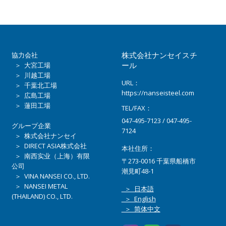
株式会社ナンセイスチ
協力会社
ール
＞ 大宮工場
＞ 川越工場
URL：
＞ 千葉北工場
https://nanseisteel.com
＞ 広島工場
＞ 蓮田工場
TEL/FAX：
047-495-7123 / 047-495-
グループ企業
7124
＞ 株式会社ナンセイ
＞ DIRECT ASIA株式会社
本社住所：
＞ 南西实业（上海）有限
〒273-0016 千葉県船橋市
公司
潮見町48-1
＞ VINA NANSEI CO., LTD.
＞ NANSEI METAL
＞ 日本語
(THAILAND) CO., LTD.
＞ English
＞ 简体中文