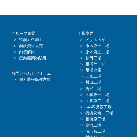
グループ事業
工場案内
＞ 製鋼原料加工
＞ メタルベイ
＞ 鋼鉄資材販売
＞ 原木第一工場
＞ 内装解体
＞ 原木第三工場
＞ 産業廃棄物処理
＞ 誉田工場
＞ 船橋ヤード
＞ 船橋倉庫
お問い合わせフォーム
＞ 三郷工場
＞ 個人情報保護方針
＞ 川口工場
＞ 所沢工場
＞ 大和第一工場
＞ 大和第二工場
＞ 246深見西工場
＞ 横浜泉第二工場
＞ 相模原工場
＞ 藤沢工場
＞ 海老名工場