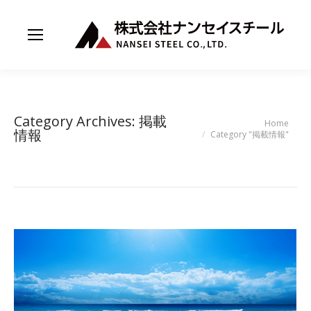
Category Archives:
掲載
You are here:
Home
情報
Category "掲載情報"