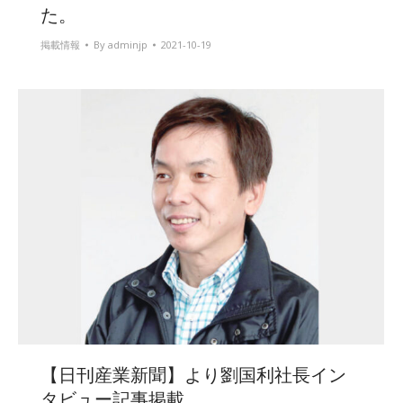
た。
掲載情報
By
adminjp
2021-10-19
【日刊産業新聞】より劉国利社長イン
タビュー記事掲載