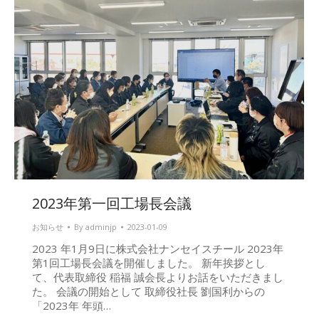
2023年第一回工場長会議
お知らせ
By
adminjp
2023-01-09
2023 年1月9日に株式会社ナンセイスチール 2023年
第1回工場長会議を開催しました。 新年挨拶とし
て、代表取締役 稲福 誠会長よりお話をいただきまし
た。 会議の開始として 取締役社長 劉国利からの
「2023年 年頭…