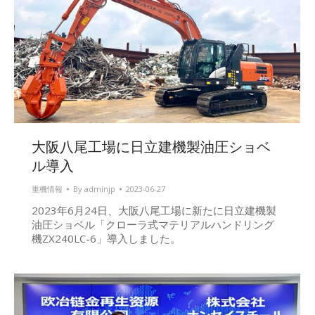
大阪八尾工場に日立建機製油圧ショベ
ル導入
重機情報
By
adminjp
2023-06-27
2023年6月24日、大阪八尾工場に新たに日立建機製
油圧ショベル「クローラ式マテリアルハンドリング
機ZX240LC-6」導入しました。