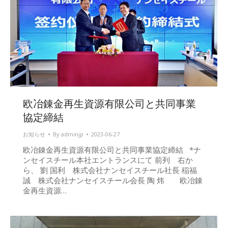
欧冶錬金再生資源有限公司と共同事業
協定締結
お知らせ
By
adminjp
2023-06-27
欧冶錬金再生資源有限公司と共同事業協定締結 *ナ
ンセイスチール本社エントランスにて 前列 右か
ら、 劉 国利 株式会社ナンセイスチール社長 稲福
誠 株式会社ナンセイスチール会長 陶 炜 欧冶錬
金再生資源…