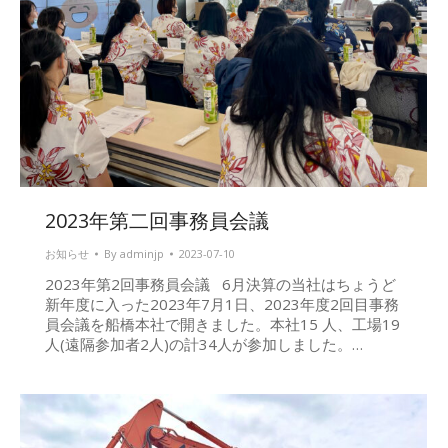
2023年第二回事務員会議
お知らせ
By
adminjp
2023-07-10
2023年第2回事務員会議 6月決算の当社はちょうど
新年度に入った2023年7月1日、2023年度2回目事務
員会議を船橋本社で開きました。本社15 人、工場19
人(遠隔参加者2人)の計34人が参加しました。…