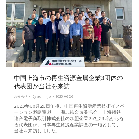
中国上海市の再生資源金属企業3団体の
代表団が当社を来訪
お知らせ
By
adminjp
2023-06-26
2023年06月20日午後、中国再生資源産業技術イノベ
ーション戦略連盟、上海非鉄金属業協会、上海鋼鉄
連合電子商取引株式会社の加盟企業25社29 名からな
る代表団が、日本再生資源産業調査の一環として、
当社を来訪しました。 …