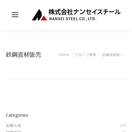
鉄鋼資材販売
You are here:
Home
グループ事業
鉄鋼資材販…
Categories
お知らせ
(91)