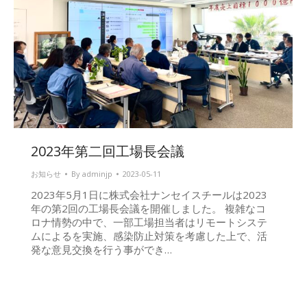
2023年第二回工場長会議
お知らせ
By
adminjp
2023-05-11
2023年5月1日に株式会社ナンセイスチールは2023
年の第2回の工場長会議を開催しました。 複雑なコ
ロナ情勢の中で、一部工場担当者はリモートシステ
ムによるを実施、感染防止対策を考慮した上で、活
発な意見交換を行う事ができ…