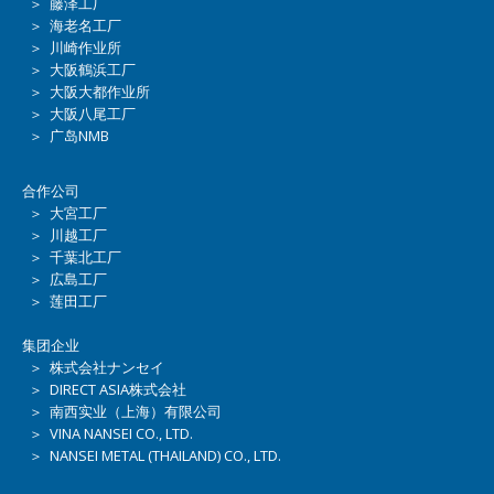
＞ 藤泽工厂
＞ 海老名工厂
＞ 川崎作业所
＞ 大阪鶴浜工厂
＞ 大阪大都作业所
＞ 大阪八尾工厂
＞ 广岛NMB
合作公司
＞ 大宮工厂
＞ 川越工厂
＞ 千葉北工厂
＞ 広島工厂
＞ 莲田工厂
集团企业
＞ 株式会社ナンセイ
＞ DIRECT ASIA株式会社
＞ 南西实业（上海）有限公司
＞ VINA NANSEI CO., LTD.
＞ NANSEI METAL (THAILAND) CO., LTD.