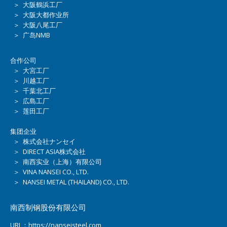
＞ 大阪鶴浜工厂
＞ 大阪大都作业所
＞ 大阪八尾工厂
＞ 广岛NMB
合作公司
＞ 大宮工厂
＞ 川越工厂
＞ 千葉北工厂
＞ 広島工厂
＞ 莲田工厂
集团企业
＞ 株式会社ナンセイ
＞ DIRECT ASIA株式会社
＞ 南西实业（上海）有限公司
＞ VINA NANSEI CO., LTD.
＞ NANSEI METAL (THAILAND) CO., LTD.
南西制钢股份有限公司
URL：https://nanseisteel.com