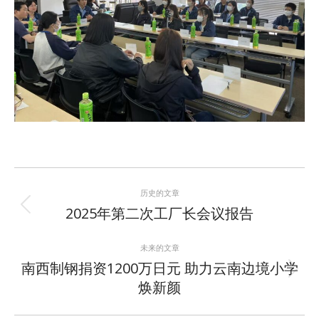
文
章
历史的文章
历
2025年第二次工厂长会议报告
导
史
航
的
未来的文章
文
南西制钢捐资1200万日元 助力云南边境小学
章：
未
焕新颜
来
的
文