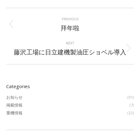
Post
navigation
PREVIOUS
Previous
拜年啦
post:
NEXT
Next
藤沢工場に日立建機製油圧ショベル導入
post:
Categories
お知らせ
(91)
掲載情報
(7)
重機情報
(32)