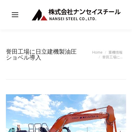
誉田工場に日立建機製油圧
You are here:
Home
重機情報
ショベル導入
誉田工場に…