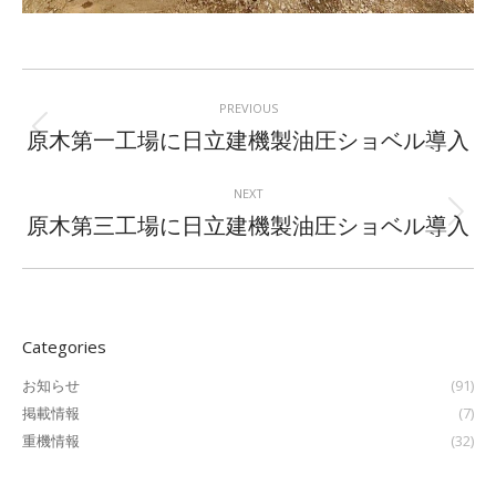
Post
navigation
PREVIOUS
Previous
原木第一工場に日立建機製油圧ショベル導入
post:
NEXT
Next
原木第三工場に日立建機製油圧ショベル導入
post:
Categories
お知らせ
(91)
掲載情報
(7)
重機情報
(32)