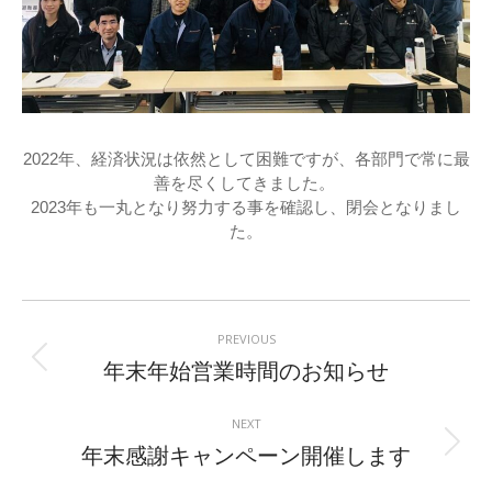
2022年、経済状況は依然として困難ですが、各部門で常に最
善を尽くしてきました。 

2023年も一丸となり努力する事を確認し、閉会となりまし
Post
navigation
PREVIOUS
Previous
年末年始営業時間のお知らせ
post:
NEXT
Next
年末感謝キャンペーン開催します
post: