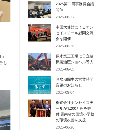
2025第二回事務員会議
開催
2025-08-27
中国大使館によるナン
セイスチール慰問交流
会を開催
2025-08-26
原木第三工場に日立建
5
機製油圧ショベル導入
合し
2025-08-05
お盆期間中の営業時間
変更のお知らせ
2025-08-04
株式会社ナンセイスチ
ールが1,200万円を寄
付 雲南省の国境小学校
の環境改善を支援
2025-06-30