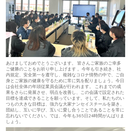
あけましておめでとうございます。 皆さんご家族のご幸多
ご健勝のことをお祈り申し上げます 。今年も引き続き、社
内規定、安全第一を遵守し、複雑なコロナ情勢の中で、ご自
身とご家族の健康を守るために常に気を配りましょう。今日
は会社全体の年頭従業員会議が行われます。 これまでの成
果をさらに発展させ、弱点を改善し、この会議で設定された
目標を達成できることを願っています。そして、私たちのい
つもの大きな目標は、強力な大家ナンセイスチールを築き、
団結し、互いに学び、互いに愛し合うことであることを常に
忘れないでください。では、今年も365日24時間がんばりま
しょう。