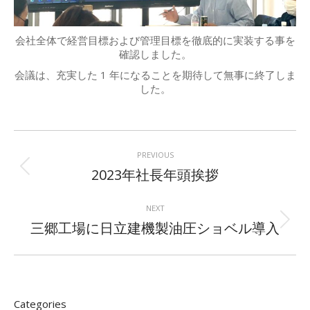
会社全体で経営目標および管理目標を徹底的に実装する事を
確認しました。
会議は、充実した 1 年になることを期待して無事に終了しま
した。
Post
navigation
PREVIOUS
Previous
2023年社長年頭挨拶
post:
NEXT
Next
三郷工場に日立建機製油圧ショベル導入
post:
Categories