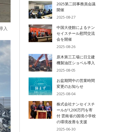
2025第二回事務員会議
開催
2025-08-27
中国大使館によるナン
導入
セイスチール慰問交流
会を開催
2025-08-26
原木第三工場に日立建
機製油圧ショベル導入
2025-08-05
お盆期間中の営業時間
変更のお知らせ
2025-08-04
株式会社ナンセイスチ
ールが1,200万円を寄
付 雲南省の国境小学校
の環境改善を支援
2025-06-30