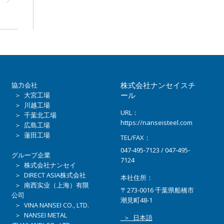
ン
株式会社ナンセイスチ
協力会社
ール
＞ 大宮工場
＞ 川越工場
URL：
＞ 千葉北工場
https://nanseisteel.com
＞ 広島工場
＞ 蓮田工場
TEL/FAX：
047-495-7123 / 047-495-
グループ企業
7124
＞ 株式会社ナンセイ
＞ DIRECT ASIA株式会社
本社住所：
＞ 南西实业（上海）有限
〒273-0016 千葉県船橋市
公司
潮見町48-1
＞ VINA NANSEI CO., LTD.
＞ NANSEI METAL
＞ 日本語