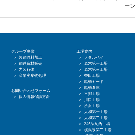
Next
ー
post:
グループ事業
工場案内
＞ 製鋼原料加工
＞ メタルベイ
＞ 鋼鉄資材販売
＞ 原木第一工場
＞ 内装解体
＞ 原木第三工場
＞ 産業廃棄物処理
＞ 誉田工場
＞ 船橋ヤード
＞ 船橋倉庫
お問い合わせフォーム
＞ 三郷工場
＞ 個人情報保護方針
＞ 川口工場
＞ 所沢工場
＞ 大和第一工場
＞ 大和第二工場
＞ 246深見西工場
＞ 横浜泉第二工場