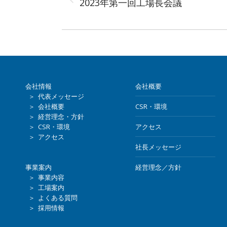
Previous
2023年第一回工場長会議
post:
会社情報
会社概要
＞ 代表メッセージ
＞ 会社概要
CSR・環境
＞ 経営理念・方針
＞ CSR・環境
アクセス
＞ アクセス
社長メッセージ
事業案内
経営理念／方針
＞ 事業内容
＞ 工場案内
＞ よくある質問
＞ 採用情報