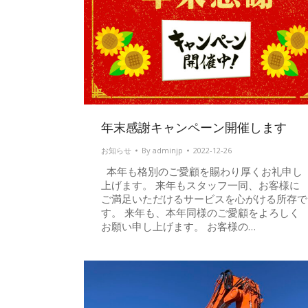
年末感謝キャンペーン開催します
お知らせ
By
adminjp
2022-12-26
本年も格別のご愛顧を賜わり厚くお礼申し
上げます。 来年もスタッフ一同、お客様に
ご満足いただけるサービスを心がける所存で
す。 来年も、本年同様のご愛顧をよろしく
お願い申し上げます。 お客様の…