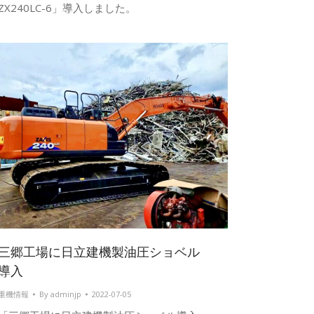
ZX240LC-6」導入しました。
三郷工場に日立建機製油圧ショベル
導入
重機情報
By
adminjp
2022-07-05