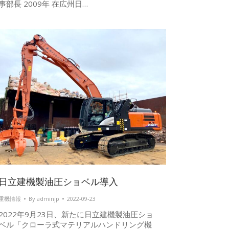
事部長 2009年 在広州日…
日立建機製油圧ショベル導入
重機情報
By
adminjp
2022-09-23
2022年9月23日、新たに日立建機製油圧ショ
ベル「クローラ式マテリアルハンドリング機