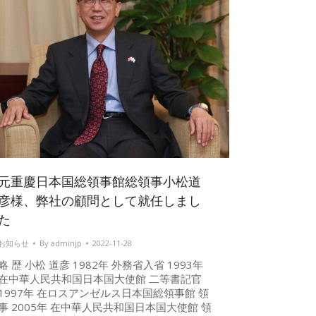
元重慶日本国総領事館総領事小松道
彦様、弊社の顧問として就任しまし
た
お知らせ
By
adminjp
2022-11-28
略 歴 小松 道彦 1982年 外務省入省 1993年
在中華人民共和国日本国大使館 二等書記官
1997年 在ロスアンゼルス日本国総領事館 領
事 2005年 在中華人民共和国日本国大使館 領