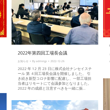
2022年第四回工場長会議
お知らせ
By
adminjp
2022-12-26
2022 年 12 月 23 日に株式会社ナンセイスチ
ール 第 ４回工場長会議を開催しました。 引
き続き新型コロナ影響に配慮し、一部工場担
当者はリモートにて会議参加となりました。
2022 年の成績と注意すべきを一緒に振…