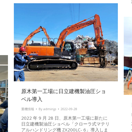
原木第一工場に日立建機製油圧ショ
ベル導入
重機情報
By
adminjp
2022-09-28
2022 年 9 月 28 日、原木第一工場に新たに
日立建機製油圧ショベル「クローラ式マテリ
アルハンドリング機 ZX200LC- 6」導入しま