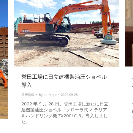
誉田工場に日立建機製油圧ショベル
導入
重機情報
By
adminjp
2022-09-28
2022 年 9 月 28 日、誉田工場に新たに日立
建機製油圧ショベル「クローラ式マ テリア
ルハンドリング機 ZX200LC-6」導入しまし
た。